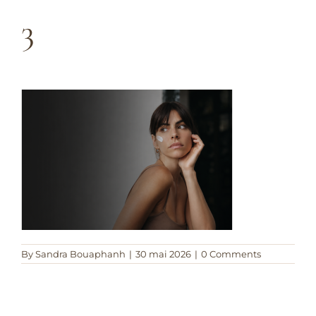
3
By
Sandra Bouaphanh
|
30 mai 2026
|
0 Comments