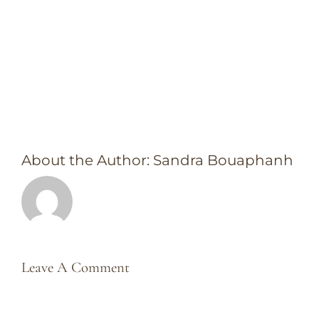
Partagez cette histoire, choisissez
votre plateforme !
Facebook
X
Bluesky
Reddit
LinkedIn
WhatsApp
Telegram
Tumblr
Xing
Email
Copy
Link
About the Author:
Sandra Bouaphanh
Leave A Comment
Comment