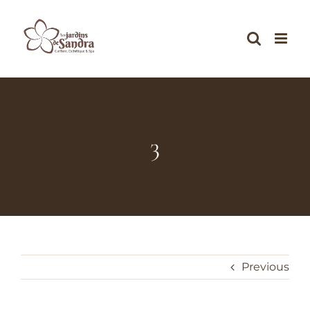
Skip
to
content
3
Previous