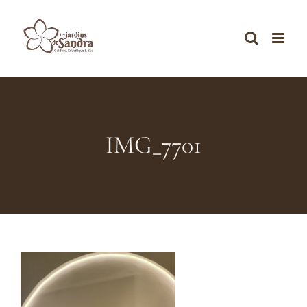
Skip
to
content
IMG_7701